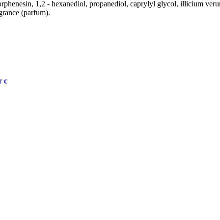
rphenesin, 1,2 - hexanediol, propanediol, caprylyl glycol, illicium verum
grance (parfum).
 с