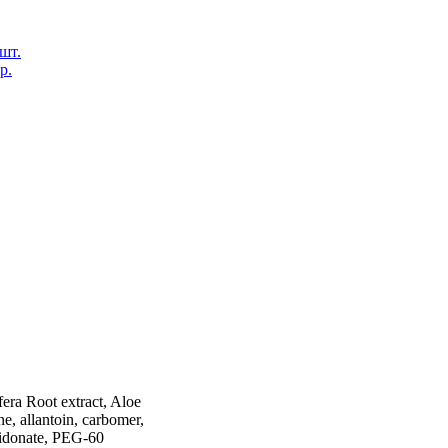
 шт.
р.
era Root extract, Aloe
ne, allantoin, carbomer,
hidonate, PEG-60