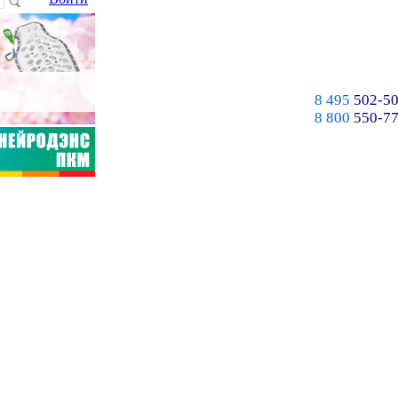
8 495
502-50
8 800
550-77