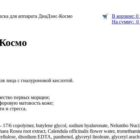
ска для аппарата ДиаДэнс-Космо
В корзине: 0
На сумму: 0 
-Космо
ля лица с гиалуроновой кислотой.
ичество первых морщин;
рфоровую матовость коже;
ти и стресса.
 17/6 copolymer, butylene glycol, sodium hyaluronate, Nelumbo Nucif
thaea Rosea root extract, Calendula officinalis flower water, tromethami
llulose, disodium EDTA, panthenol, glyceryl linoleate, glyceryl arac