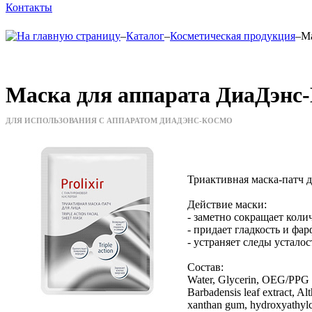
Контакты
–
Каталог
–
Косметическая продукция
–
Ма
Маска для аппарата ДиаДэнс
ДЛЯ ИСПОЛЬЗОВАНИЯ С АППАРАТОМ ДИАДЭНС-КОСМО
Триактивная маска-патч д
Действие маски:
- заметно сокращает кол
- придает гладкость и фа
- устраняет следы усталос
Cостав:
Water, Glycerin, OEG/PPG -
Barbadensis leaf extract, Al
xanthan gum, hydroxyathylce