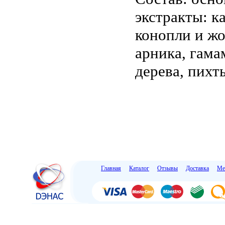
экстракты: к
конопли и жо
арника, гама
дерева, пихт
Главная
Каталог
Отзывы
Доставка
Ме