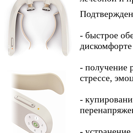
Подтверждено
- быстрое об
дискомфорте
- получение 
стрессе, эмо
- купировани
перенапряже
- устранение