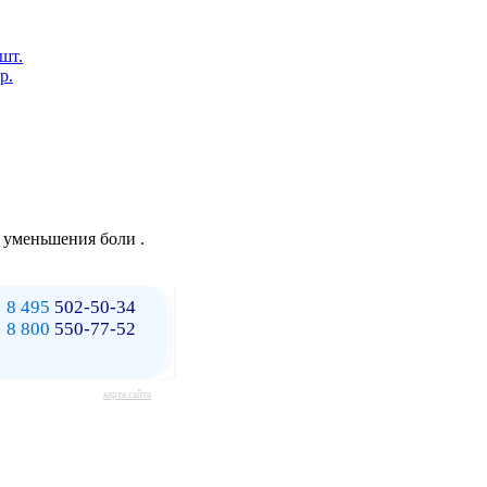
 шт.
р.
 уменьшения боли .
8 495
502-50-34
8 800
550-77-52
карта сайта