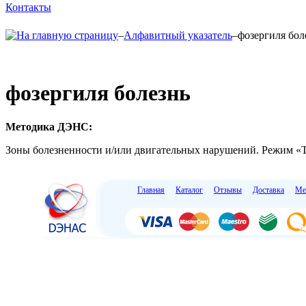
Контакты
–
Алфавитный указатель
–
фозергиля бол
фозергиля болезнь
Методика ДЭНС:
Зоны болезненности и/или двигательных нарушений. Режим «Те
Главная
Каталог
Отзывы
Доставка
Ме