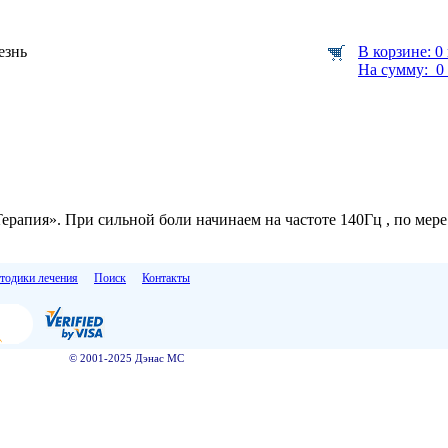
езнь
В корзине: 0
На сумму: 0 
рапия». При сильной боли начинаем на частоте 140Гц , по мере
тодики лечения
Поиск
Контакты
© 2001-2025 Дэнас МС