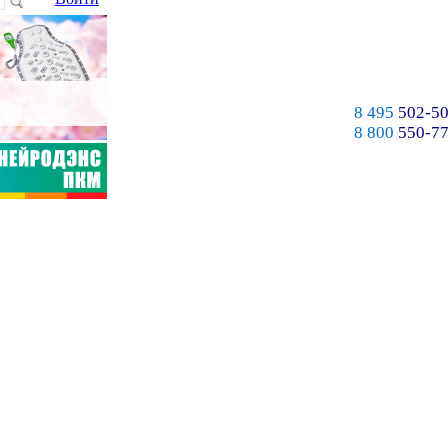
8 495
502-50
8 800
550-77