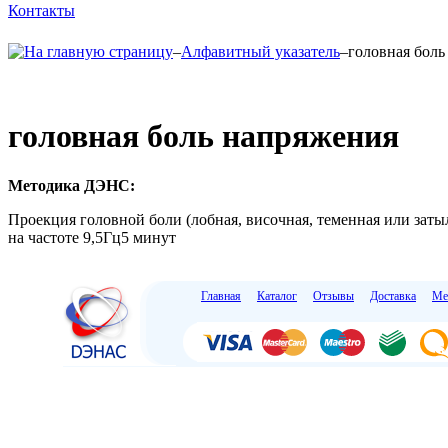
Контакты
–
Алфавитный указатель
–
головная боль
головная боль напряжения
Методика ДЭНС:
Проекция головной боли (лобная, височная, теменная или затыл
на частоте 9,5Гц5 минут
Главная
Каталог
Отзывы
Доставка
Ме