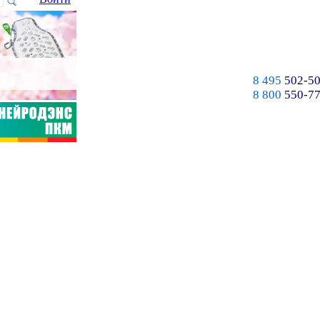
8 495
502-50
8 800
550-77