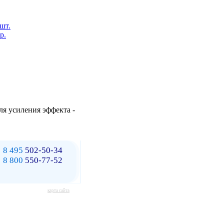
 шт.
р.
ля усиления эффекта -
8 495
502-50-34
8 800
550-77-52
карта сайта