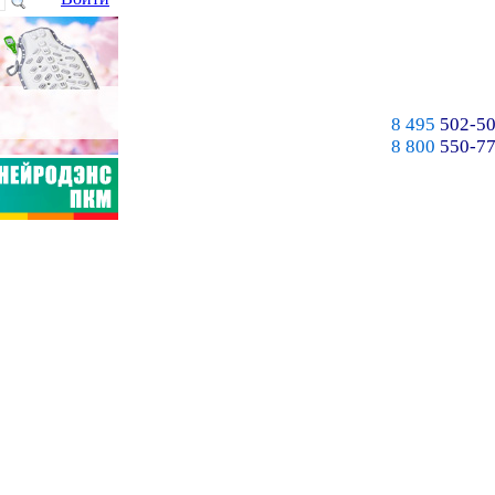
8 495
502-50
8 800
550-77