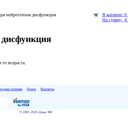
ыря нейрогенная дисфункция
В корзине: 0
На сумму: 0 
 дисфункция
 от возраста:
тодики лечения
Поиск
Контакты
© 2001-2025 Дэнас МС