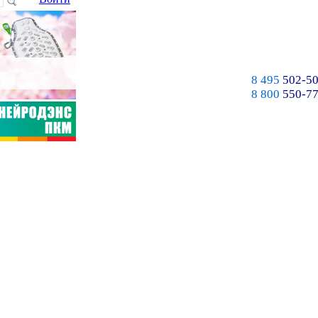
8 495
502-50
8 800
550-77