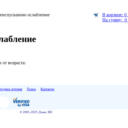
чеиспусканию ослабление
В корзине: 0
На сумму: 0 
лабление
 от возраста:
тодики лечения
Поиск
Контакты
© 2001-2025 Дэнас МС