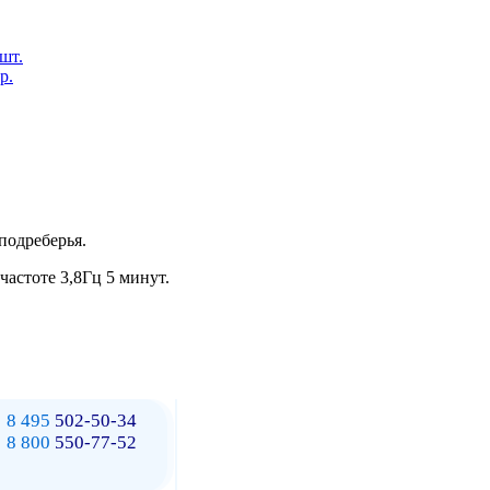
 шт.
р.
подреберья.
частоте 3,8Гц 5 минут.
8 495
502-50-34
8 800
550-77-52