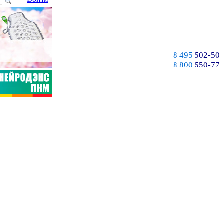
8 495
502-50
8 800
550-77