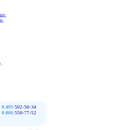
 шт.
р.
.
8 495
502-50-34
8 800
550-77-52