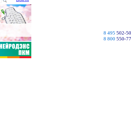
8 495
502-50
8 800
550-77