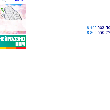
8 495
502-50
8 800
550-77