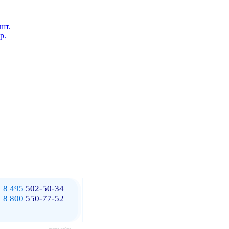
 шт.
р.
8 495
502-50-34
8 800
550-77-52