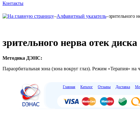
Контакты
–
Алфавитный указатель
–
зрительного н
зрительного нерва отек диска
Методика ДЭНС:
Параорбитальная зона (зона вокруг глаз). Режим «Терапия» на ча
Главная
Каталог
Отзывы
Доставка
Ме