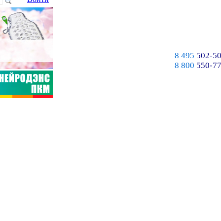
8 495
502-50
8 800
550-77